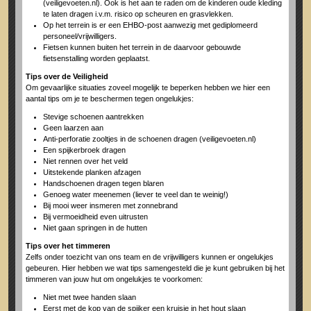
(veiligevoeten.nl). Ook is het aan te raden om de kinderen oude kleding
te laten dragen i.v.m. risico op scheuren en grasvlekken.
Op het terrein is er een EHBO-post aanwezig met gediplomeerd
personeel/vrijwilligers.
Fietsen kunnen buiten het terrein in de daarvoor gebouwde
fietsenstalling worden geplaatst.
Tips over de Veiligheid
Om gevaarlijke situaties zoveel mogelijk te beperken hebben we hier een
aantal tips om je te beschermen tegen ongelukjes:
Stevige schoenen aantrekken
Geen laarzen aan
Anti-perforatie zooltjes in de schoenen dragen (veiligevoeten.nl)
Een spijkerbroek dragen
Niet rennen over het veld
Uitstekende planken afzagen
Handschoenen dragen tegen blaren
Genoeg water meenemen (liever te veel dan te weinig!)
Bij mooi weer insmeren met zonnebrand
Bij vermoeidheid even uitrusten
Niet gaan springen in de hutten
Tips over het timmeren
Zelfs onder toezicht van ons team en de vrijwilligers kunnen er ongelukjes
gebeuren. Hier hebben we wat tips samengesteld die je kunt gebruiken bij het
timmeren van jouw hut om ongelukjes te voorkomen:
Niet met twee handen slaan
Eerst met de kop van de spijker een kruisje in het hout slaan