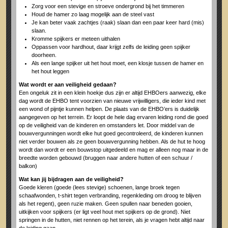
Zorg voor een stevige en stroeve ondergrond bij het timmeren
Houd de hamer zo laag mogelijk aan de steel vast
Je kan beter vaak zachtjes (raak) slaan dan een paar keer hard (mis)
slaan.
Kromme spijkers er meteen uithalen
Oppassen voor hardhout, daar krijgt zelfs de leiding geen spijker
doorheen.
Als een lange spijker uit het hout moet, een klosje tussen de hamer en
het hout leggen
Wat wordt er aan veiligheid gedaan?
Een ongeluk zit in een klein hoekje dus zijn er altijd EHBOers aanwezig, elke
dag wordt de EHBO tent voorzien van nieuwe vrijwilligers, die ieder kind met
een wond of pijntje kunnen helpen. De plaats van de EHBO’ers is duidelijk
aangegeven op het terrein. Er loopt de hele dag ervaren leiding rond die goed
op de veiligheid van de kinderen en omstanders let. Door middel van de
bouwvergunningen wordt elke hut goed gecontroleerd, de kinderen kunnen
niet verder bouwen als ze geen bouwvergunning hebben. Als de hut te hoog
wordt dan wordt er een bouwstop uitgedeeld en mag er alleen nog maar in de
breedte worden gebouwd (bruggen naar andere hutten of een schuur /
balkon)
Wat kan jij bijdragen aan de veiligheid?
Goede kleren (goede (lees stevige) schoenen, lange broek tegen
schaafwonden, t-shirt tegen verbranding, regenkleding om droog te blijven
als het regent), geen ruzie maken. Geen spullen naar beneden gooien,
uitkijken voor spijkers (er ligt veel hout met spijkers op de grond). Niet
springen in de hutten, niet rennen op het terein, als je vragen hebt altijd naar