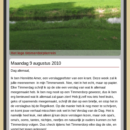
Het lege timmerdorpterrein
Maandag 9 augustus 2010
Dag allemaal,
Ik ben Henriëtte Amer, een verslaggeefster van een krant. Deze week zal ik
jullie meeneemen in mijn Timmerweek. Nee, niet in het echt, maar op papier.
Elke Timmerdag schrijf ik op de site een verslag van wat ik allemaal
meegemaakt heb. Ik ben nog nooit op een Timmerdorp geweest, dus ik ben
erg benieuwd wat ik allemaal zal gaan zien! Heb jij zelf nou iets heel leuks,
geks of spannends meegemaakt, schrijf dit dan op een briefje, en stop het in
de verslagbus bij de Regelkeet. Op die manier heb ik nog meer te schrijven,
en komt jouw verhaal misschien ook wel in het Verslag van de Dag. Het is
namelijk heel leuk, niet alleen jij kan deze verslagen lezen, maar ook opa's,
oma's, ooms, tantes, nichtjes, neefjes en natuurlijk je ouders kunnen zo het
Timmerdorp volgen. Dus check tijdens het Timmerdorp elke dag de site, en
vertel het tegen iedereen!