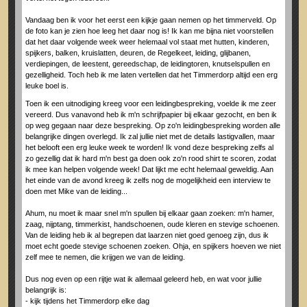
Vandaag ben ik voor het eerst een kijkje gaan nemen op het timmerveld. Op
de foto kan je zien hoe leeg het daar nog is! Ik kan me bijna niet voorstellen
dat het daar volgende week weer helemaal vol staat met hutten, kinderen,
spijkers, balken, kruislatten, deuren, de Regelkeet, leiding, glijbanen,
verdiepingen, de leestent, gereedschap, de leidingtoren, knutselspullen en
gezelligheid. Toch heb ik me laten vertellen dat het Timmerdorp altijd een erg
leuke boel is.
Toen ik een uitnodiging kreeg voor een leidingbespreking, voelde ik me zeer
vereerd. Dus vanavond heb ik m'n schrijfpapier bij elkaar gezocht, en ben ik
op weg gegaan naar deze bespreking. Op zo'n leidingbespreking worden alle
belangrijke dingen overlegd. Ik zal jullie niet met de details lastigvallen, maar
het belooft een erg leuke week te worden! Ik vond deze bespreking zelfs al
zo gezellig dat ik hard m'n best ga doen ook zo'n rood shirt te scoren, zodat
ik mee kan helpen volgende week! Dat lijkt me echt helemaal geweldig. Aan
het einde van de avond kreeg ik zelfs nog de mogelijkheid een interview te
doen met Mike van de leiding...
Ahum, nu moet ik maar snel m'n spullen bij elkaar gaan zoeken: m'n hamer,
zaag, nijptang, timmerkist, handschoenen, oude kleren en stevige schoenen.
Van de leiding heb ik al begrepen dat laarzen niet goed genoeg zijn, dus ik
moet echt goede stevige schoenen zoeken. Ohja, en spijkers hoeven we niet
zelf mee te nemen, die krijgen we van de leiding.
Dus nog even op een rijtje wat ik allemaal geleerd heb, en wat voor jullie
belangrijk is:
- kijk tijdens het Timmerdorp elke dag