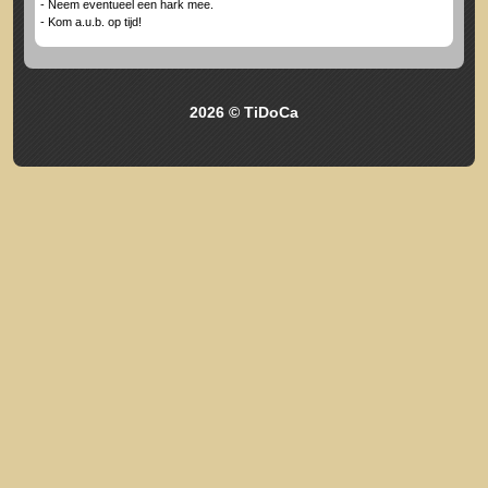
- Neem eventueel een hark mee.
- Kom a.u.b. op tijd!
2026 © TiDoCa